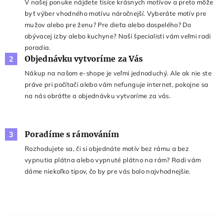
V našej ponuke nájdete tisíce krásnych motívov a preto môže
byť výber vhodného motívu náročnejší. Vyberáte motív pre
mužov alebo pre ženu? Pre dieťa alebo dospelého? Do
obývacej izby alebo kuchyne? Naši špecialisti vám veľmi radi
poradia.
Objednávku vytvoríme za Vás
2
Nákup na našom e-shope je veľmi jednoduchý. Ale ak nie ste
práve pri počítači alebo vám nefunguje internet, pokojne sa
na nás obráťte a objednávku vytvoríme za vás.
Poradíme s rámováním
3
Rozhodujete sa, či si objednáte motív bez rámu a bez
vypnutia plátna alebo vypnuté plátno na rám? Radi vám
dáme niekoľko tipov, čo by pre vás bolo najvhodnejšie.