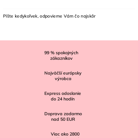
Píšte kedykoľvek, odpovieme Vám čo najskôr
Z
á
99
% spokojných
zákazníkov
p
ä
Najväčší európsky
t
výrobca
i
Express odoslanie
e
do
24
hodín
Doprava zadarmo
nad
50 EUR
Viac ako
2800