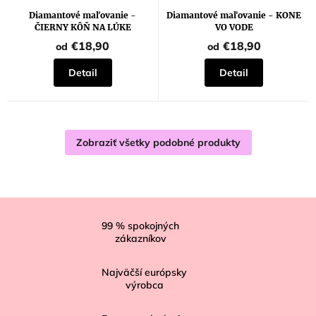
Diamantové maľovanie -
Diamantové maľovanie - KONE
ČIERNY KÔŇ NA LÚKE
VO VODE
€18,90
€18,90
od
od
Detail
Detail
Zobraziť všetky podobné produkty
Z
á
99
% spokojných
zákazníkov
p
ä
Najväčší európsky
t
výrobca
i