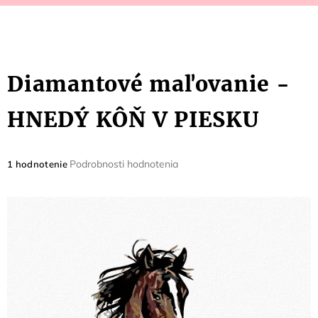
Diamantové maľovanie -
HNEDÝ KÔŇ V PIESKU
Priemerné
Podrobnosti hodnotenia
1 hodnotenie
hodnotenie
produktu
je
5,0
z
5
hviezdičiek.