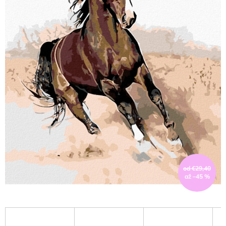
od €29,40
až –45 %