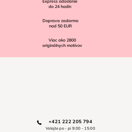
Express odoslanie
e
do
24
hodín
Doprava zadarmo
nad
50 EUR
Viac ako
2800
originálnych motívov
+421 222 205 794
Volajte po - pi 9:00 - 15:00