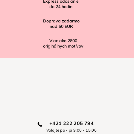
Express odoslanie
e
do
24
hodín
Doprava zadarmo
nad
50 EUR
Viac ako
2800
originálnych motívov
+421 222 205 794
Volajte po - pi 9:00 - 15:00