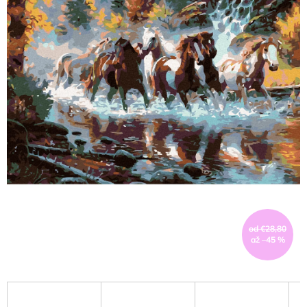
od €28,80
až –45 %