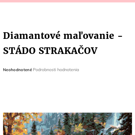
Diamantové maľovanie -
STÁDO STRAKAČOV
Priemerné
Podrobnosti hodnotenia
Neohodnotené
hodnotenie
produktu
je
0,0
z
5
hviezdičiek.