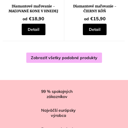
hodnotenie
produktu
Diamantové maľovanie -
Diamantové maľovanie -
je
MAĽOVANÉ KONE V HNEDEJ
ČIERNY KÔŇ
5,0
z
€18,90
€15,90
od
od
5
hviezdičiek.
Detail
Detail
Zobraziť všetky podobné produkty
Z
á
99
% spokojných
zákazníkov
p
ä
Najväčší európsky
t
výrobca
i