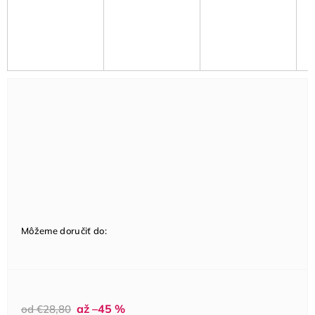
Môžeme doručiť do:
až –45 %
od €28,80