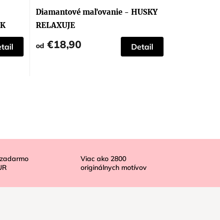
Diamantové maľovanie - HUSKY
AK
RELAXUJE
€18,90
od
tail
Detail
 zadarmo
Viac ako
2800
UR
originálnych motívov