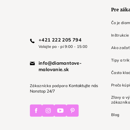
e
Pre zák
Čo je dia
Inštrukcie
+421 222 205 794
Volajte po - pi 9:00 - 15:00
Ako začať 
Tipy a tri
info@diamantove-
malovanie.sk
Často kla
Prečo kúpi
Kontaktujte nás
Zákaznícka podpora
Nonstop 24/7
Zľavy a v
zákazník
Facebook
Instagram
Youtube
Pinterest
Blog