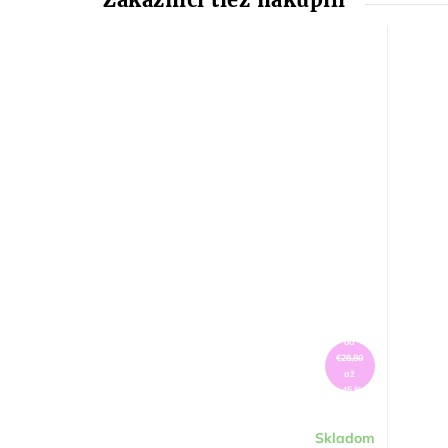
od
€28,80
až
–45 %
Skladom