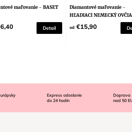
ntové maľovanie - BASET
Diamantové maľovanie -
HĽADIACI NEMECKÝ OVČI
6,40
€15,90
od
Detail
De
európsky
Express odoslanie
Doprava
do
24
hodín
nad
50 E