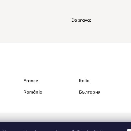
Doprava:
France
Italia
România
България
Nakupujte na Diamond b