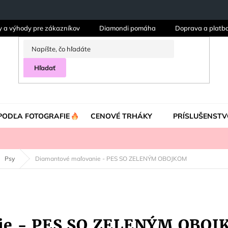
y a výhody pre zákazníkov
Diamondi pomáha
Doprava a platb
Hľadať
PODĽA FOTOGRAFIE
CENOVÉ TRHÁKY
PRÍSLUŠENSTV
Psy
Diamantové maľovanie - PES SO ZELENÝM OBOJKOM
ie - PES SO ZELENÝM OBO