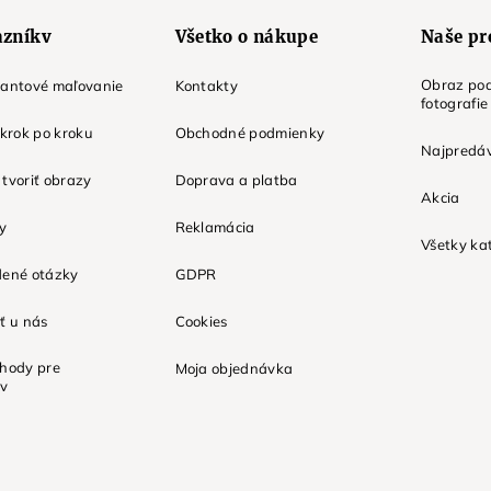
azníkv
Všetko o nákupe
Naše pr
Obraz pod
mantové maľovanie
Kontakty
fotografie
 krok po kroku
Obchodné podmienky
Najpredáv
tvoriť obrazy
Doprava a platba
Akcia
ky
Reklamácia
Všetky ka
dené otázky
GDPR
ť u nás
Cookies
ýhody pre
Moja objednávka
ov