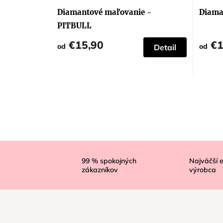
Diamantové maľovanie -
Diama
PITBULL
€15,90
€1
od
od
Detail
Z
á
99
% spokojných
Najväčší 
zákazníkov
výrobca
p
ä
t
i