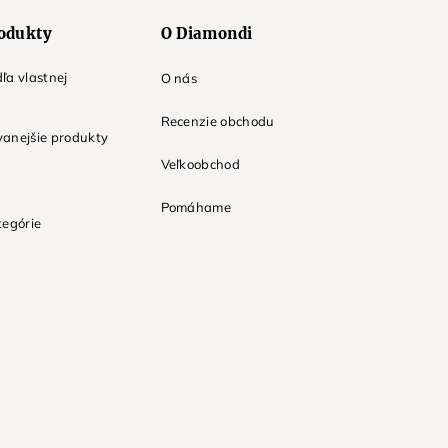
odukty
O Diamondi
ľa vlastnej
O nás
Recenzie obchodu
anejšie produkty
Veľkoobchod
Pomáhame
tegórie