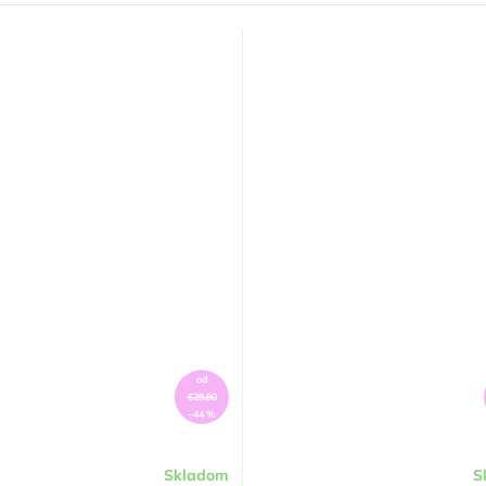
od
€29,80
–44 %
Skladom
S