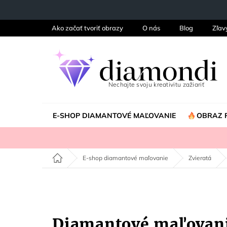
Prejsť
na
obsah
Ako začať tvoriť obrazy
O nás
Blog
Zľav
E-SHOP DIAMANTOVÉ MAĽOVANIE
OBRAZ 
Domov
E-shop diamantové maľovanie
Zvieratá
Diamantové maľovan