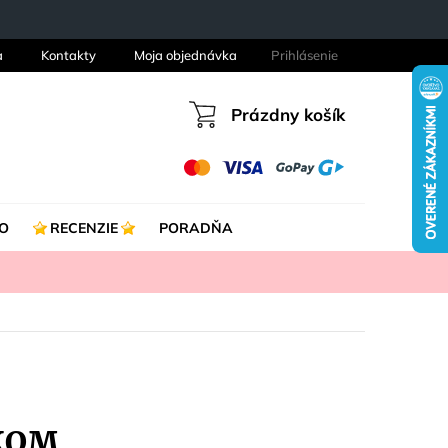
a
Kontakty
Moja objednávka
Prihlásenie
Prázdny košík
Nákupný
košík
O
RECENZIE
PORADŇA
JKOM