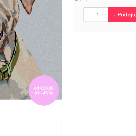
od €28,80
až –45 %