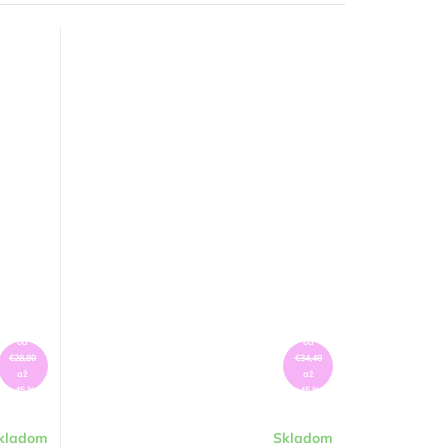
od
od
€28,80
€34,40
až
až
–45 %
–45 %
kladom
Skladom