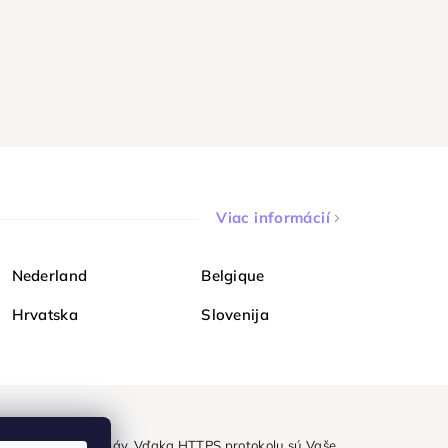
Viac informácií
Nederland
Belgique
Hrvatska
Slovenija
ezpečne a bez obáv. Vďaka HTTPS protokolu sú Vaše