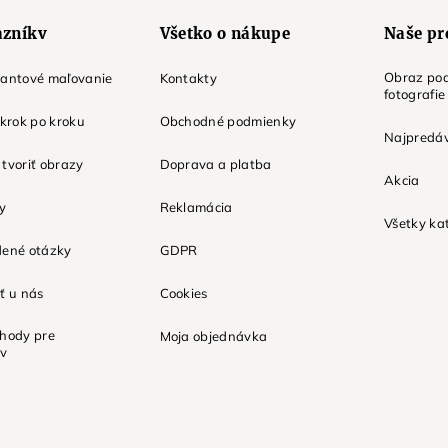
azníkv
Všetko o nákupe
Naše pr
Obraz pod
mantové maľovanie
Kontakty
fotografie
 krok po kroku
Obchodné podmienky
Najpredáv
tvoriť obrazy
Doprava a platba
Akcia
ky
Reklamácia
Všetky ka
dené otázky
GDPR
ť u nás
Cookies
ýhody pre
Moja objednávka
ov