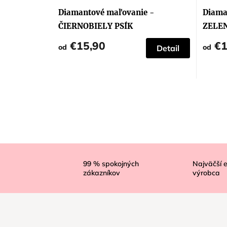
Diamantové maľovanie -
Diama
ČIERNOBIELY PSÍK
ZELE
€15,90
€1
od
od
Detail
Z
á
99
% spokojných
Najväčší 
zákazníkov
výrobca
p
ä
t
i