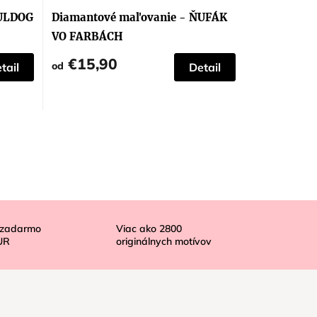
BULDOG
Diamantové maľovanie - ŇUFÁK
VO FARBÁCH
€15,90
od
tail
Detail
 zadarmo
Viac ako
2800
UR
originálnych motívov