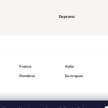
Doprava:
France
Italia
România
България
Nakupujte na Diamond b