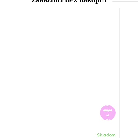
od
€28,80
až
–45 %
Skladom