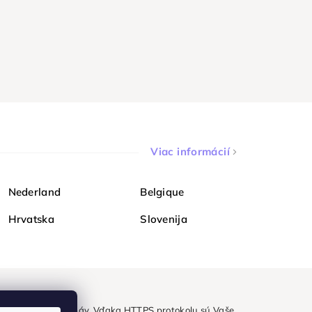
Viac informácií
Nederland
Belgique
Hrvatska
Slovenija
ezpečne a bez obáv. Vďaka HTTPS protokolu sú Vaše