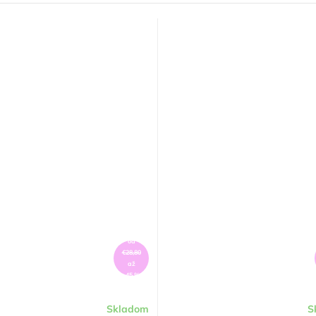
od
€28,80
až
–45 %
Skladom
S