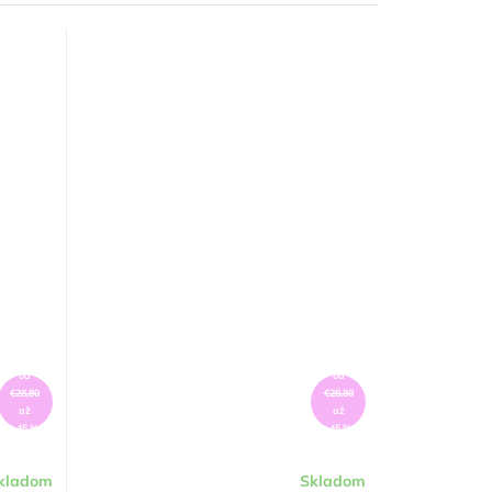
od
od
€28,80
€28,80
až
až
–45 %
–45 %
kladom
Skladom