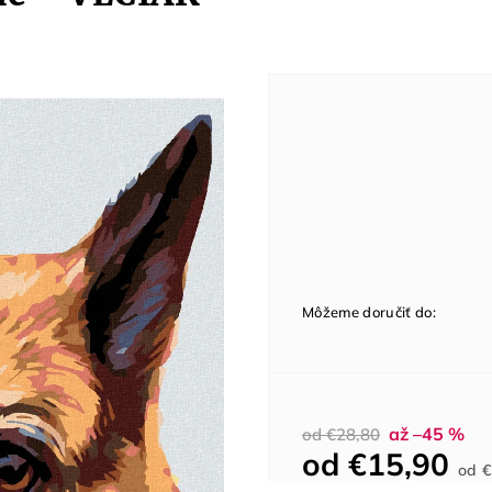
Môžeme doručiť do:
až –45 %
od €28,80
od
€15,90
od
€