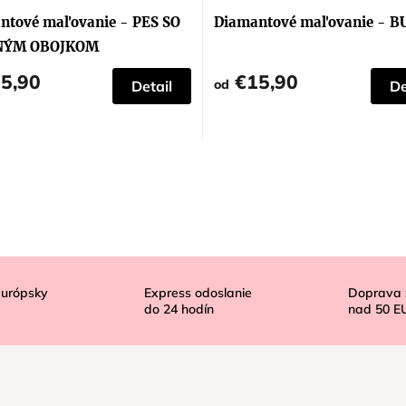
ntové maľovanie - PES SO
Diamantové maľovanie - 
NÝM OBOJKOM
5,90
€15,90
od
Detail
De
európsky
Express odoslanie
Doprava
do
24
hodín
nad
50 E