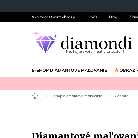
Prejsť
na
obsah
Ako začať tvoriť obrazy
O nás
Blog
Zľav
E-SHOP DIAMANTOVÉ MAĽOVANIE
OBRAZ 
Domov
E-shop diamantové maľovanie
Zvieratá
Diamantové maľovan