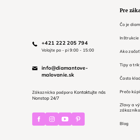
e
Pre zák
Čo je dia
Inštrukcie
+421 222 205 794
Volajte po - pi 9:00 - 15:00
Ako začať 
Tipy a tri
info@diamantove-
malovanie.sk
Často kla
Prečo kúpi
Kontaktujte nás
Zákaznícka podpora
Nonstop 24/7
Zľavy a v
zákazník
Facebook
Instagram
Youtube
Pinterest
Blog