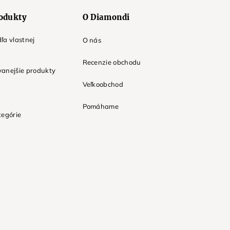
odukty
O Diamondi
ľa vlastnej
O nás
Recenzie obchodu
anejšie produkty
Veľkoobchod
Pomáhame
tegórie