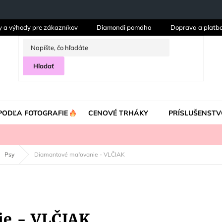
y a výhody pre zákazníkov
Diamondi pomáha
Doprava a platb
Hľadať
PODĽA FOTOGRAFIE
CENOVÉ TRHÁKY
PRÍSLUŠENSTV
Psy
Diamantové maľovanie - VLČIAK
ie - VLČIAK