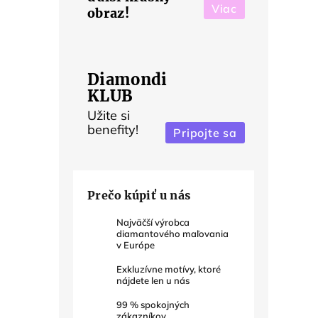
Viac
obraz!
Diamondi
KLUB
Užite si
benefity!
Pripojte sa
Prečo kúpiť u nás
Najväčší výrobca
diamantového maľovania
v Európe
Exkluzívne motívy, ktoré
nájdete len u nás
99
% spokojných
zákazníkov