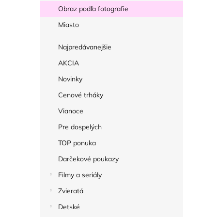
ý
Obraz podľa fotografie
p
Miasto
a
n
Najpredávanejšie
e
AKCIA
l
Novinky
Cenové trháky
Vianoce
Pre dospelých
TOP ponuka
Darčekové poukazy
Filmy a seriály
Zvieratá
Detské