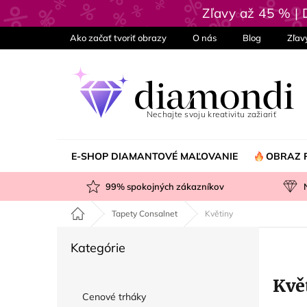
Prejsť
Zľavy až 45 % |
na
obsah
Ako začať tvoriť obrazy
O nás
Blog
Zľav
E-SHOP DIAMANTOVÉ MAĽOVANIE
OBRAZ 
99
% spokojných zákazníkov
Domov
Tapety Consalnet
Květiny
B
Preskočiť
Kategórie
o
kategórie
č
Kvě
n
Cenové trháky