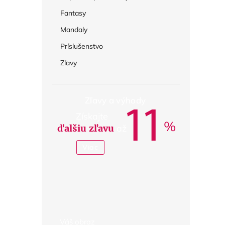
Fantasy
Mandaly
Príslušenstvo
Zľavy
Zľavy a výhody
11
Získajte
%
ďalšiu zľavu
až
Viac
Váš obraz