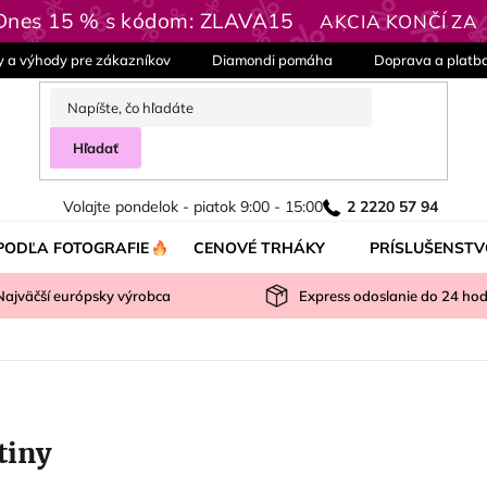
 Dnes 15 % s kódom: ZLAVA15
AKCIA KONČÍ ZA
y a výhody pre zákazníkov
Diamondi pomáha
Doprava a platb
Hľadať
Volajte pondelok - piatok 9:00 - 15:00
2 2220 57 94
PODĽA FOTOGRAFIE
CENOVÉ TRHÁKY
PRÍSLUŠENSTV
Najväčší európsky výrobca
Express odoslanie do
24
hod
tiny