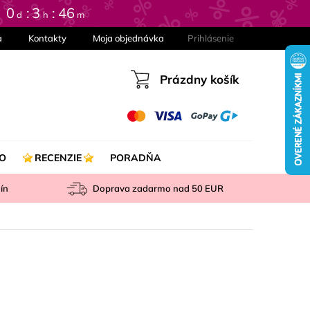
0
3
46
d
h
m
a
Kontakty
Moja objednávka
Prihlásenie
Prázdny košík
Nákupný
košík
O
RECENZIE
PORADŇA
ín
Doprava zadarmo nad
50 EUR