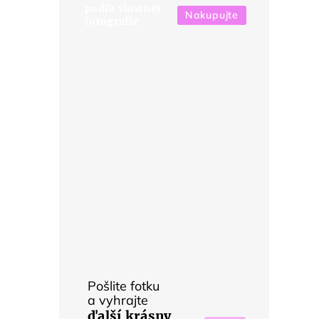
podľa vlastnej
Nakupujte
fotografie
Pošlite fotku
a vyhrajte
ďalší krásny