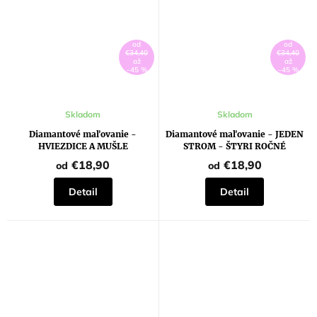
od
od
€34,40
€34,40
až
až
–45 %
–45 %
Skladom
Skladom
Diamantové maľovanie -
Diamantové maľovanie - JEDEN
HVIEZDICE A MUŠLE
STROM - ŠTYRI ROČNÉ
OBDOBIA
€18,90
€18,90
od
od
Detail
Detail