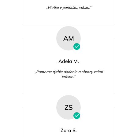
„Všetko v poriadku, vďaka.“
AM
Adela M.
„Pomerne rýchle dodanie a obrazy veľmi
krásne.“
ZS
Zora S.