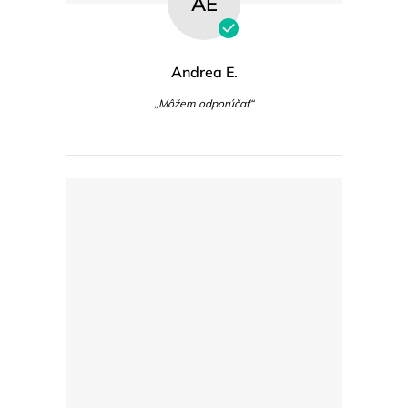
AE
Andrea E.
„Môžem odporúčať“