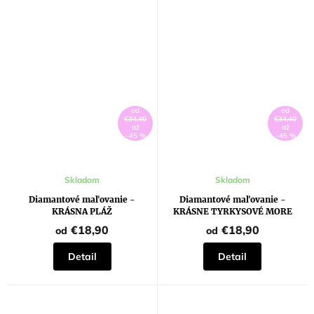
od
od
€34,40
€34,40
až
až
–45 %
–45 %
Skladom
Skladom
Diamantové maľovanie -
Diamantové maľovanie -
KRÁSNA PLÁŽ
KRÁSNE TYRKYSOVÉ MORE
€18,90
€18,90
od
od
Detail
Detail