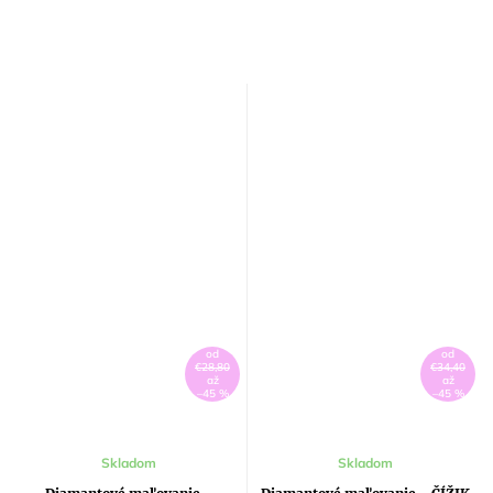
od
od
€28,80
€34,40
až
až
–45 %
–45 %
Skladom
Skladom