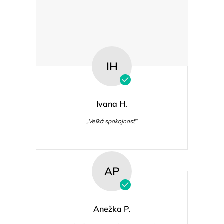
IH
Ivana H.
„Veľká spokojnosť“
AP
Anežka P.