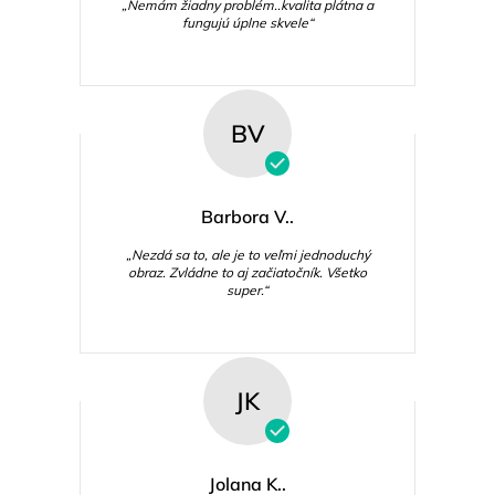
„Nemám žiadny problém..kvalita plátna a
fungujú úplne skvele“
BV
Barbora V..
„Nezdá sa to, ale je to veľmi jednoduchý
obraz. Zvládne to aj začiatočník. Všetko
super.“
JK
Jolana K..