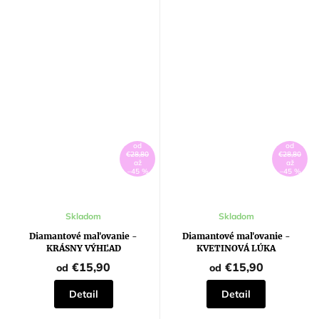
od
od
€28,80
€28,80
až
až
–45 %
–45 %
Skladom
Skladom
Diamantové maľovanie -
Diamantové maľovanie -
KRÁSNY VÝHĽAD
KVETINOVÁ LÚKA
€15,90
€15,90
od
od
Detail
Detail