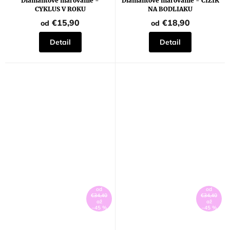
Diamantové maľovanie -
Diamantové maľovanie - ČÍŽIK
CYKLUS V ROKU
NA BODLIAKU
€15,90
€18,90
od
od
Detail
Detail
od
od
€34,40
€34,40
až
až
–45 %
–45 %