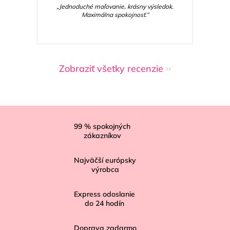
„Jednoduché maľovanie, krásny výsledok.
Maximálna spokojnosť.“
Zobraziť všetky recenzie
Z
á
99
% spokojných
zákazníkov
p
ä
Najväčší európsky
t
výrobca
i
Express odoslanie
e
do
24
hodín
Doprava zadarmo