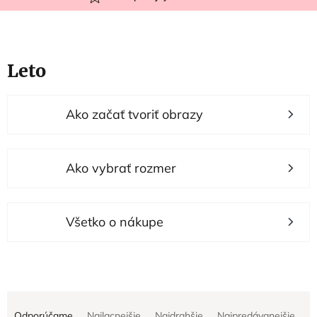
Leto
V
Ako začať tvoriť obrazy
ý
p
i
Ako vybrať rozmer
s
p
r
Všetko o nákupe
o
d
u
R
k
Odporúčame
Najlacnejšie
Najdrahšie
Najpredávanejšie