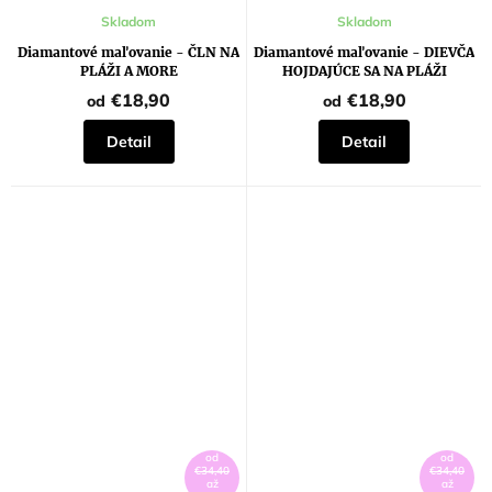
Skladom
Skladom
Diamantové maľovanie - ČLN NA
Diamantové maľovanie - DIEVČA
PLÁŽI A MORE
HOJDAJÚCE SA NA PLÁŽI
€18,90
€18,90
od
od
Detail
Detail
od
od
€34,40
€34,40
až
až