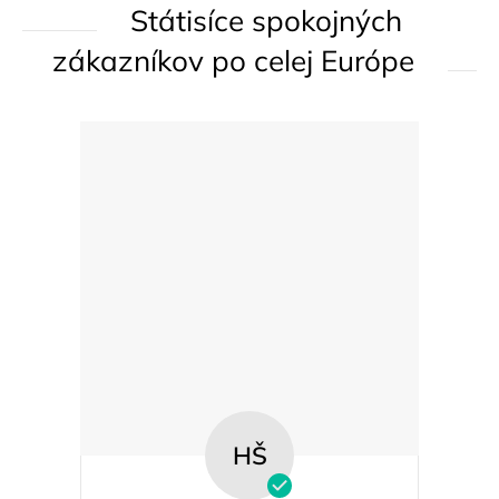
Státisíce spokojných
r
v
zákazníkov po celej Európe
k
y
v
ý
p
i
s
u
HŠ