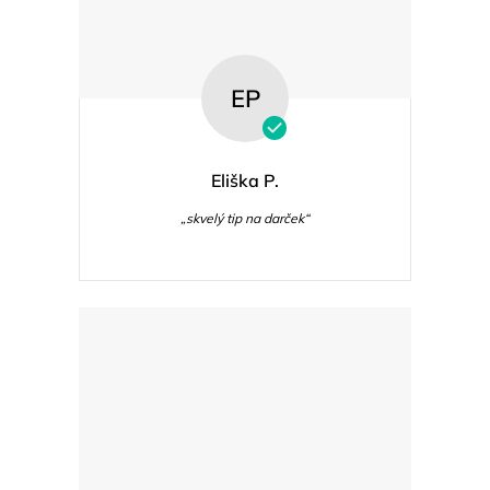
EP
Eliška P.
„skvelý tip na darček“