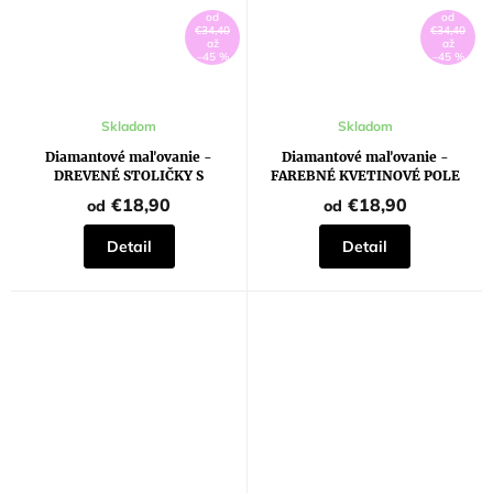
od
od
€34,40
€34,40
až
až
–45 %
–45 %
Skladom
Skladom
Diamantové maľovanie -
Diamantové maľovanie -
DREVENÉ STOLIČKY S
FAREBNÉ KVETINOVÉ POLE
DÁŽDNIKOM NA PLÁŽI (Robert
€18,90
€18,90
od
od
Johnson)
Detail
Detail