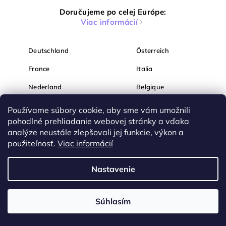
Doručujeme po celej Európe:
Viac informácií
Deutschland
Österreich
France
Italia
Nederland
Belgique
España
Magyarország
Používame súbory cookie, aby sme vám umožnili
pohodlné prehliadanie webovej stránky a vďaka
România
България
analýze neustále zlepšovali jej funkcie, výkon a
Hrvatska
Slovenija
použiteľnosť.
Viac informácií
Nastavenie
Súhlasím