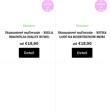
od
od
€34,40
€34,40
až
až
–45 %
–45 %
Skladom
Skladom
Diamantové maľovanie - BIELA
Diamantové maľovanie - BITKA
MAGNÓLIA (HALEY BUSH)
LODÍ NA ROZBÚRENOM MORI
€18,90
€18,90
od
od
Detail
Detail