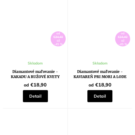
od
od
€34,40
€34,40
až
až
–45 %
–45 %
Skladom
Skladom
Diamantové maľovanie -
Diamantové maľovanie -
KAKADU A RUŽOVÉ KVETY
KAVIAREŇ PRI MORI A LODE
€18,90
€18,90
od
od
Detail
Detail