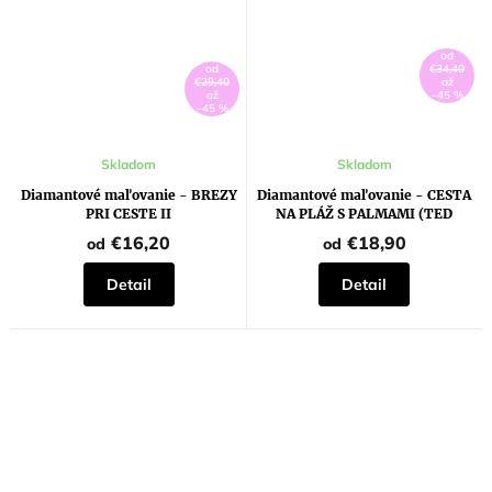
od
od
€34,40
€29,40
až
až
–45 %
–45 %
Priemerné
Skladom
Skladom
hodnotenie
produktu
Diamantové maľovanie - BREZY
Diamantové maľovanie - CESTA
je
PRI CESTE II
NA PLÁŽ S PALMAMI (TED
5,0
DAVIS)
z
€16,20
€18,90
od
od
5
hviezdičiek.
Detail
Detail