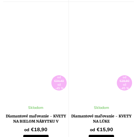
od
od
€34,40
€28,80
až
až
–45 %
–45 %
Skladom
Skladom
Diamantové maľovanie - KVETY
Diamantové maľovanie - KVETY
NA BIELOM NÁBYTKU V
NA LÚKE
KAVIARNI
€18,90
€15,90
od
od