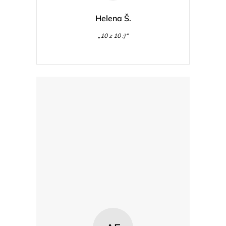
Helena Š.
„10 z 10 :)“