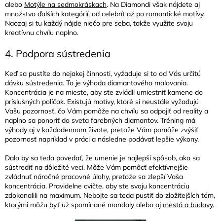
alebo
Motýle na sedmokráskach
. Na Diamondi však nájdete aj
množstvo ďalších kategórií, od
celebrít
až po
romantické motívy
.
Naozaj si tu každý nájde niečo pre seba, takže využite svoju
kreatívnu chvíľu naplno.
4. Podpora sústredenia
Keď sa pustíte do nejakej činnosti, vyžaduje si to od Vás určitú
dávku sústredenia. To je výhoda diamantového maľovania.
Koncentrácia je na mieste, aby ste zvládli umiestniť kamene do
príslušných políčok. Existujú motívy, ktoré si neustále vyžadujú
Vašu pozornosť, čo Vám pomôže na chvíľu sa odpojiť od reality a
naplno sa ponoriť do sveta farebných diamantov. Tréning má
výhody aj v každodennom živote, pretože Vám pomôže zvýšiť
pozornosť napríklad v práci a následne podávať lepšie výkony.
Dalo by sa teda povedať, že umenie je najlepší spôsob, ako sa
sústrediť na dôležité veci. Môže Vám pomôcť efektívnejšie
zvládnuť náročné pracovné úlohy, pretože sa zlepší Vaša
koncentrácia. Pravidelne cvičte, aby ste svoju koncentráciu
zdokonalili na maximum. Nebojte sa teda pustiť do zložitejších tém,
ktorými môžu byť už spomínané mandaly alebo aj
mestá a budovy.