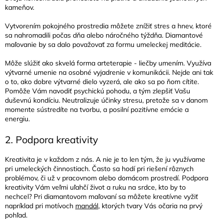
kameňov.
Vytvorením pokojného prostredia môžete znížiť stres a hnev, ktoré
sa nahromadili počas dňa alebo náročného týždňa. Diamantové
maľovanie by sa dalo považovať za formu umeleckej meditácie.
Môže slúžiť ako skvelá forma arteterapie - liečby umením. Využíva
výtvarné umenie na osobné vyjadrenie v komunikácii. Nejde ani tak
o to, ako dobre výtvarné dielo vyzerá, ale ako sa po ňom cítite.
Pomôže Vám navodiť psychickú pohodu, a tým zlepšiť Vašu
duševnú kondíciu. Neutralizuje účinky stresu, pretože sa v danom
momente sústredíte na tvorbu, a posilní pozitívne emócie a
energiu.
2. Podpora kreativity
Kreativita je v každom z nás. A nie je to len tým, že ju využívame
pri umeleckých činnostiach. Často sa hodí pri riešení rôznych
problémov, či už v pracovnom alebo domácom prostredí. Podpora
kreativity Vám veľmi uľahčí život a ruku na srdce, kto by to
nechcel? Pri diamantovom maľovaní sa môžete kreatívne vyžiť
napríklad pri motívoch
mandál
, ktorých tvary Vás očaria na prvý
pohľad.