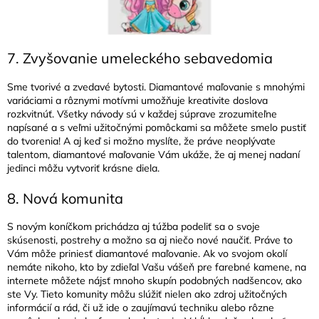
7. Zvyšovanie umeleckého sebavedomia
Sme tvorivé a zvedavé bytosti. Diamantové maľovanie s mnohými
variáciami a rôznymi motívmi umožňuje kreativite doslova
rozkvitnúť. Všetky návody sú v každej súprave zrozumiteľne
napísané a s veľmi užitočnými pomôckami sa môžete smelo pustiť
do tvorenia! A aj keď si možno myslíte, že práve neoplývate
talentom, diamantové maľovanie Vám ukáže, že aj menej nadaní
jedinci môžu vytvoriť krásne diela.
8. Nová komunita
S novým koníčkom prichádza aj túžba podeliť sa o svoje
skúsenosti, postrehy a možno sa aj niečo nové naučiť. Práve to
Vám môže priniesť diamantové maľovanie. Ak vo svojom okolí
nemáte nikoho, kto by zdieľal Vašu vášeň pre farebné kamene, na
internete môžete nájsť mnoho skupín podobných nadšencov, ako
ste Vy. Tieto komunity môžu slúžiť nielen ako zdroj užitočných
informácií a rád, či už ide o zaujímavú techniku alebo rôzne