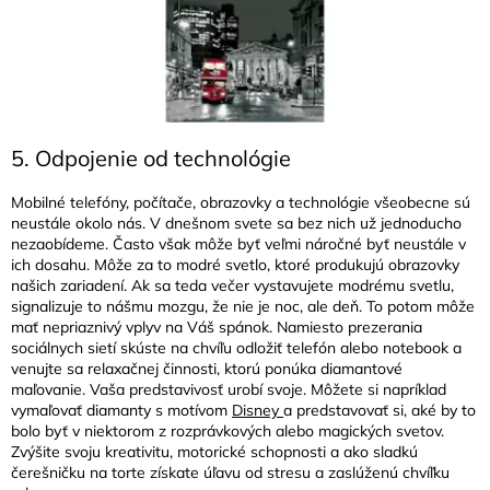
5. Odpojenie od technológie
Mobilné telefóny, počítače, obrazovky a technológie všeobecne sú
neustále okolo nás. V dnešnom svete sa bez nich už jednoducho
nezaobídeme. Často však môže byť veľmi náročné byť neustále v
ich dosahu. Môže za to modré svetlo, ktoré produkujú obrazovky
našich zariadení. Ak sa teda večer vystavujete modrému svetlu,
signalizuje to nášmu mozgu, že nie je noc, ale deň. To potom môže
mať nepriaznivý vplyv na Váš spánok. Namiesto prezerania
sociálnych sietí skúste na chvíľu odložiť telefón alebo notebook a
venujte sa relaxačnej činnosti, ktorú ponúka diamantové
maľovanie. Vaša predstavivosť urobí svoje. Môžete si napríklad
vymaľovať diamanty s motívom
Disney
a predstavovať si, aké by to
bolo byť v niektorom z rozprávkových alebo magických svetov.
Zvýšite svoju kreativitu, motorické schopnosti a ako sladkú
čerešničku na torte získate úľavu od stresu a zaslúženú chvíľku