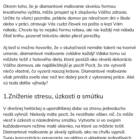
Okrem toho, že je diamantové maľovanie skvelou formou
kreatívneho vyžitia, môže prispieť aj k zlepšeniu Vášho zdravia.
Určite to všetci poznáte, prídete domov po náročnom dni v škole
alebo v práci, otravuje Vás cudzí človek na pošte a kazí Vám
náladu. Chcelo by to nejakú formu relaxu, ale nie každý má náladu
čítať knihu, pozerať televíziu alebo pliesť ponožky.
Aj keď si možno hovoríte, že v skutočnosti nemáte talent na tvorivé
umenie, diamantové maľovanie zvládne každý! Vďaka tomu sa
môžete tešiť z hotového diela, ktoré poslúži ako skvelá dekorácia
Vášho domova, ale najdôležitejší je pocit! Pocit, že ste vytvorili
niečo vlastné, čo vyzerá naozaj krásne. Diamantové maľovanie
však prináša oveľa viac než len dobrý pocit z vykonanej práce. Aké
sú teda ďalšie výhody?
1.Zníženie stresu, úzkosti a smútku
V dnešnej hektickej a uponáhľanej dobe sa stresu jednoducho
nedá vyhnúť. Niekedy máte pocit, že nestíhate vôbec nič, čo môže
viesť k úzkosti a následnému smútku. Vytvorte si vo svojom
každodennom režime malé okienko, na ktoré sa môžete tešiť.
Diamantové maľovanie je skvelý spôsob, ako na chvíľu vypnúť.
Svoju koncentráciu prenesiete na plátno a ukladanie jednotlivých