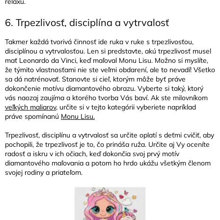
relaxu.
6. Trpezlivosť, disciplína a vytrvalosť
Takmer každá tvorivá činnosť ide ruka v ruke s trpezlivosťou,
disciplínou a vytrvalosťou. Len si predstavte, akú trpezlivosť musel
mať Leonardo da Vinci, keď maľoval Monu Lisu. Možno si myslíte,
že týmito vlastnosťami nie ste veľmi obdarení, ale to nevadí! Všetko
sa dá natrénovať. Stanovte si cieľ, ktorým môže byť práve
dokončenie motívu diamantového obrazu. Vyberte si taký, ktorý
vás naozaj zaujíma a ktorého tvorba Vás baví. Ak ste milovníkom
veľkých maliarov
, určite si v tejto kategórii vyberiete napríklad
práve spomínanú
Monu Lisu.
Trpezlivosť, disciplínu a vytrvalosť sa určite oplatí s deťmi cvičiť, aby
pochopili, že trpezlivosť je to, čo prináša ruža. Určite aj Vy oceníte
radosť a iskru v ich očiach, keď dokončia svoj prvý motív
diamantového maľovania a potom ho hrdo ukážu všetkým členom
svojej rodiny a priateľom.