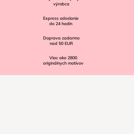
t
výrobca
i
Express odoslanie
e
do
24
hodín
Doprava zadarmo
nad
50 EUR
Viac ako
2800
originálnych motívov