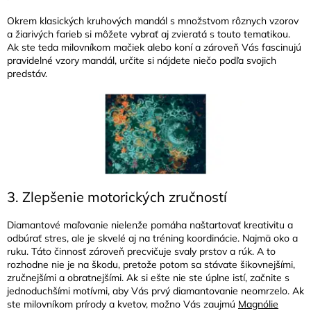
Okrem klasických kruhových mandál s množstvom rôznych vzorov
a žiarivých farieb si môžete vybrať aj zvieratá s touto tematikou.
Ak ste teda milovníkom mačiek alebo koní a zároveň Vás fascinujú
pravidelné vzory mandál, určite si nájdete niečo podľa svojich
predstáv.
3. Zlepšenie motorických zručností
Diamantové maľovanie nielenže pomáha naštartovať kreativitu a
odbúrať stres, ale je skvelé aj na tréning koordinácie. Najmä oko a
ruku. Táto činnosť zároveň precvičuje svaly prstov a rúk. A to
rozhodne nie je na škodu, pretože potom sa stávate šikovnejšími,
zručnejšími a obratnejšími. Ak si ešte nie ste úplne istí, začnite s
jednoduchšími motívmi, aby Vás prvý diamantovanie neomrzelo. Ak
ste milovníkom prírody a kvetov, možno Vás zaujmú
Magnólie