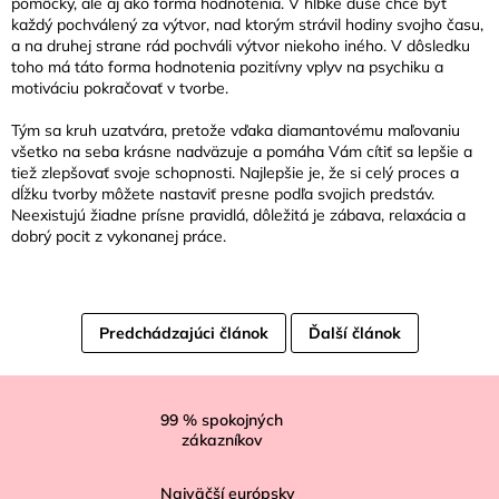
pomôcky, ale aj ako forma hodnotenia. V hĺbke duše chce byť
každý pochválený za výtvor, nad ktorým strávil hodiny svojho času,
a na druhej strane rád pochváli výtvor niekoho iného. V dôsledku
toho má táto forma hodnotenia pozitívny vplyv na psychiku a
motiváciu pokračovať v tvorbe.
Tým sa kruh uzatvára, pretože vďaka diamantovému maľovaniu
všetko na seba krásne nadväzuje a pomáha Vám cítiť sa lepšie a
tiež zlepšovať svoje schopnosti. Najlepšie je, že si celý proces a
dĺžku tvorby môžete nastaviť presne podľa svojich predstáv.
Neexistujú žiadne prísne pravidlá, dôležitá je zábava, relaxácia a
dobrý pocit z vykonanej práce.
Predchádzajúci článok
Ďalší článok
Z
á
99
% spokojných
zákazníkov
p
ä
Najväčší európsky