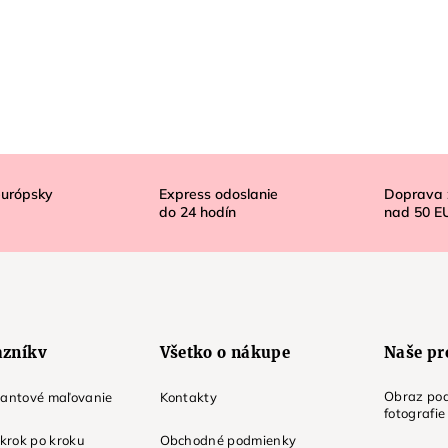
európsky
Express odoslanie
Doprava
do
24
hodín
nad
50 E
azníkv
Všetko o nákupe
Naše pr
Obraz pod
mantové maľovanie
Kontakty
fotografie
 krok po kroku
Obchodné podmienky