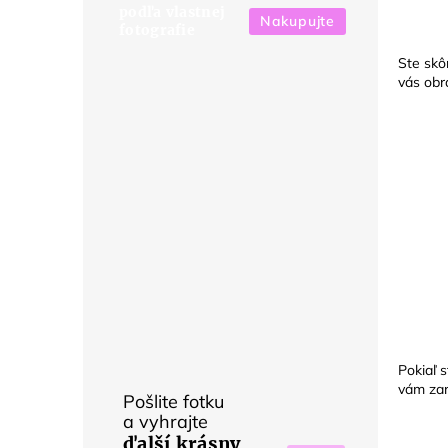
podľa vlastnej
Nakupujte
fotografie
Ste skô
vás ob
Pokiaľ 
vám zar
Pošlite fotku
a vyhrajte
ďalší krásny