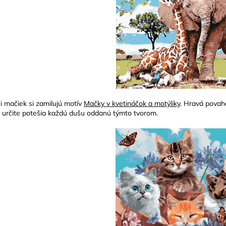
ci mačiek si zamilujú motív
Mačky v kvetináčok a motýliky
. Hravá povah
 určite potešia každú dušu oddanú týmto tvorom.