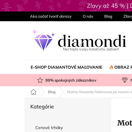
Prejsť
Zľavy až 45 % |
na
obsah
Ako začať tvoriť obrazy
O nás
Blog
Zľav
E-SHOP DIAMANTOVÉ MAĽOVANIE
OBRAZ 
99
% spokojných zákazníkov
Domov
Blog
Motívy Howarda Robinsona po novom n
B
Preskočiť
Kategórie
o
kategórie
č
Mot
n
Cenové trháky