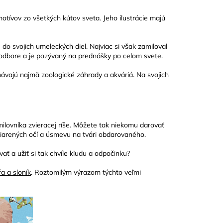
tívov zo všetkých kútov sveta. Jeho ilustrácie majú
 do svojich umeleckých diel. Najviac si však zamiloval
odbore a je pozývaný na prednášky po celom svete.
návajú najmä zoologické záhrady a akváriá. Na svojich
lovníka zvieracej ríše. Môžete tak niekomu darovať
zžiarených očí a úsmevu na tvári obdarovaného.
 a užiť si tak chvíle kľudu a odpočinku?
fa a sloník
. Roztomilým výrazom týchto veľmi