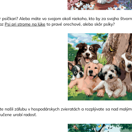
r psíčkari? Alebo máte vo svojom okolí niekoho, kto by za svojho štvor
raz
Psi pri strome na lúke
to pravé orechové, alebo skôr psíky?
ste našli záľubu v hospodárskych zvieratách a rozplývate sa nad malým
učene urobí radosť.