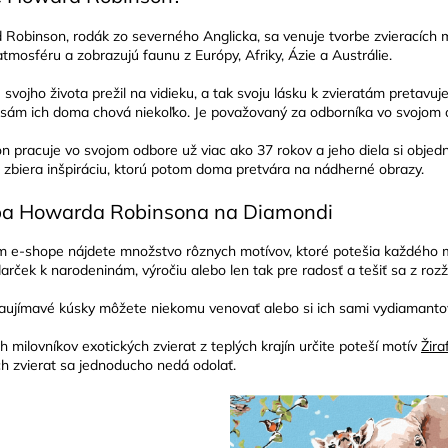
Robinson, rodák zo severného Anglicka, sa venuje tvorbe zvieracích mo
atmosféru a zobrazujú faunu z Európy, Afriky, Ázie a Austrálie.
svojho života prežil na vidieku, a tak svoju lásku k zvieratám pretavuje
 sám ich doma chová niekoľko. Je považovaný za odborníka vo svojom 
n pracuje vo svojom odbore už viac ako 37 rokov a jeho diela si objed
 zbiera inšpiráciu, ktorú potom doma pretvára na nádherné obrazy.
ba Howarda Robinsona na Diamondi
 e-shope nájdete množstvo rôznych motívov, ktoré potešia každého mi
darček k narodeninám, výročiu alebo len tak pre radosť a tešiť sa z ro
aujímavé kúsky môžete niekomu venovať alebo si ich sami vydiamantovať
h milovníkov exotických zvierat z teplých krajín určite poteší motív
Žira
ch zvierat sa jednoducho nedá odolať.