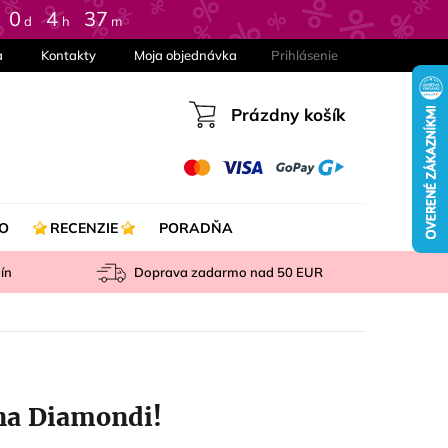
0
:
4
:
37
d
h
m
a
Kontakty
Moja objednávka
Prihlásenie
Prázdny košík
Nákupný
košík
O
RECENZIE
PORADŇA
ín
Doprava zadarmo nad
50 EUR
na Diamondi!