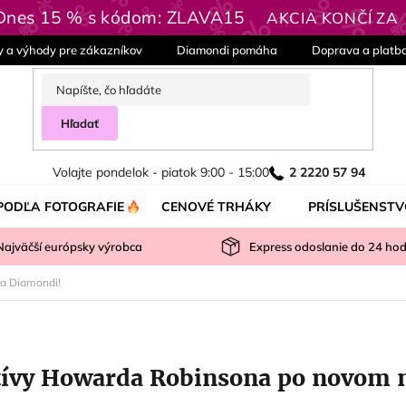
 Dnes 15 % s kódom: ZLAVA15
AKCIA KONČÍ ZA
y a výhody pre zákazníkov
Diamondi pomáha
Doprava a platb
Hľadať
Volajte pondelok - piatok 9:00 - 15:00
2 2220 57 94
PODĽA FOTOGRAFIE
CENOVÉ TRHÁKY
PRÍSLUŠENSTV
Najväčší európsky výrobca
Express odoslanie do
24
hod
a Diamondi!
ívy Howarda Robinsona po novom 