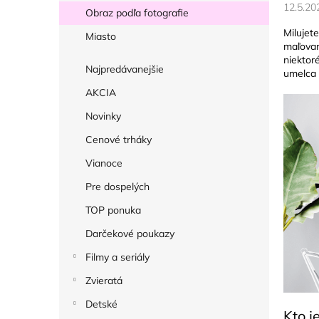
ý
12.5.20
Obraz podľa fotografie
p
Milujet
Miasto
a
maľovan
niektor
n
Najpredávanejšie
umelca
e
AKCIA
l
Novinky
Cenové trháky
Vianoce
Pre dospelých
TOP ponuka
Darčekové poukazy
Filmy a seriály
Zvieratá
Detské
Kto 