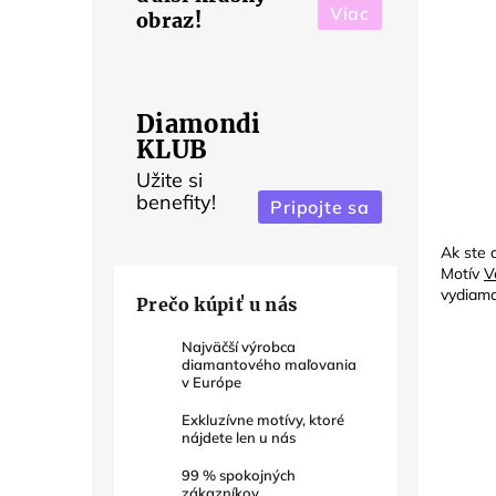
Viac
obraz!
Diamondi
KLUB
Užite si
benefity!
Pripojte sa
Ak ste 
Motív
V
vydiama
Prečo kúpiť u nás
Najväčší výrobca
diamantového maľovania
v Európe
Exkluzívne motívy, ktoré
nájdete len u nás
99
% spokojných
zákazníkov