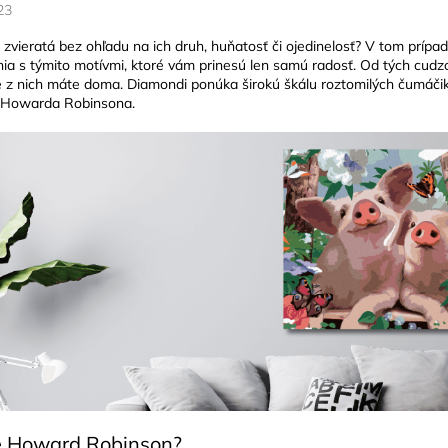
23
e zvieratá bez ohľadu na ich druh, huňatosť či ojedinelosť? V tom prí
ia s týmito motívmi, ktoré vám prinesú len samú radosť. Od tých cudz
é z nich máte doma. Diamondi ponúka širokú škálu roztomilých čumáčiko
 Howarda Robinsona.
je Howard Robinson?