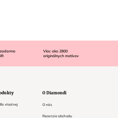
 zadarmo
Viac ako
2800
UR
originálnych motívov
odukty
O Diamondi
ľa vlastnej
O nás
Recenzie obchodu