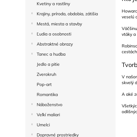
Kvetiny a rastliny
Howard 
Krajiny, príroda, obdobia, zátišia
veselú 
Mestá, miesta a stavby
Väčšinu 
Ľudia a osobnosti
vtáky a
Abstraktné obrazy
Robinso
cestách
Tanec a hudba
Tvor
Jedlo a pitie
Zverokruh
V našom
skvelý 
Pop-art
A aké z
Romantika
Náboženstvo
Všetkýc
odlišný
Veľkí maliari
Umelci
Dopravné prostriedky