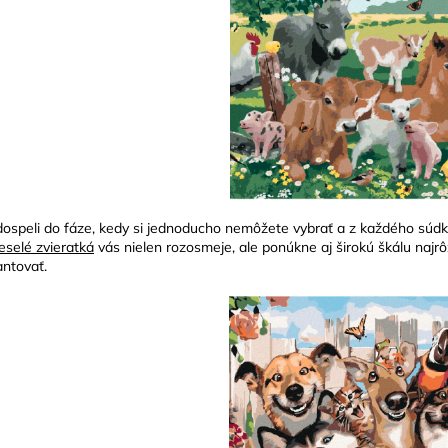
dospeli do fáze, kedy si jednoducho nemôžete vybrať a z každého súdk
eselé zvieratká
vás nielen rozosmeje, ale ponúkne aj širokú škálu najrô
ntovať.