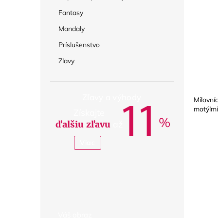
Fantasy
Mandaly
Príslušenstvo
Zľavy
Zľavy a výhody
Milovní
11
motýľmi
Získajte
%
ďalšiu zľavu
až
Viac
Váš obraz