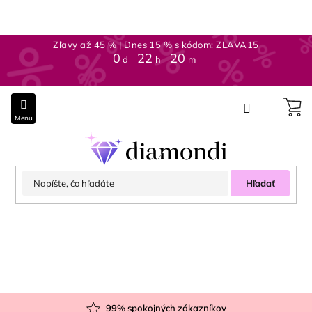
Prejsť
na
obsah
Zľavy až 45 % | Dnes 15 % s kódom: ZLAVA15
0
:
22
:
20
d
h
m
Hľadať
99
% spokojných zákazníkov