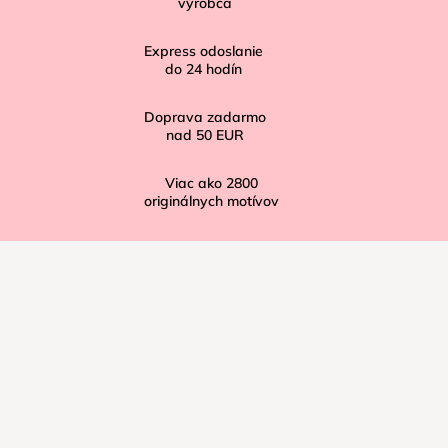
t
výrobca
i
Express odoslanie
e
do
24
hodín
Doprava zadarmo
nad
50 EUR
Viac ako
2800
originálnych motívov