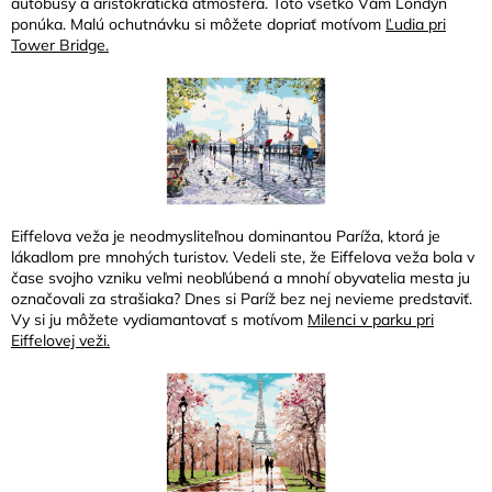
autobusy a aristokratická atmosféra. Toto všetko Vám Londýn
ponúka. Malú ochutnávku si môžete dopriať motívom
Ľudia pri
Tower Bridge.
Eiffelova veža je neodmysliteľnou dominantou Paríža, ktorá je
lákadlom pre mnohých turistov. Vedeli ste, že Eiffelova veža bola v
čase svojho vzniku veľmi neobľúbená a mnohí obyvatelia mesta ju
označovali za strašiaka? Dnes si Paríž bez nej nevieme predstaviť.
Vy si ju môžete vydiamantovať s motívom
Milenci v parku pri
Eiffelovej veži.