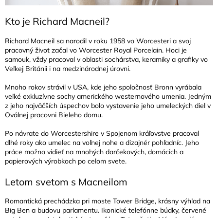
Kto je Richard Macneil?
Richard Macneil sa narodil v roku 1958 vo Worcesteri a svoj
pracovný život začal vo Worcester Royal Porcelain. Hoci je
samouk, vždy pracoval v oblasti sochárstva, keramiky a grafiky vo
Veľkej Británii i na medzinárodnej úrovni.
Mnoho rokov strávil v USA, kde jeho spoločnosť Bronn vyrábala
veľké exkluzívne sochy amerického westernového umenia. Jedným
z jeho najväčších úspechov bolo vystavenie jeho umeleckých diel v
Oválnej pracovni Bieleho domu.
Po návrate do Worcestershire v Spojenom kráľovstve pracoval
dlhé roky ako umelec na voľnej nohe a dizajnér pohľadníc. Jeho
práce možno vidieť na mnohých darčekových, domácich a
papierových výrobkoch po celom svete.
Letom svetom s Macneilom
Romantická prechádzka pri moste Tower Bridge, krásny výhľad na
Big Ben a budovu parlamentu. Ikonické telefónne búdky, červené