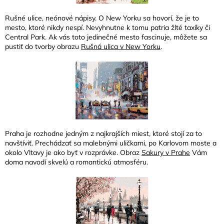
Rušné ulice, neónové nápisy. O New Yorku sa hovorí, že je to
mesto, ktoré nikdy nespí. Nevyhnutne k tomu patria žlté taxíky či
Central Park. Ak vás toto jedinečné mesto fascinuje, môžete sa
pustiť do tvorby obrazu
Rušná ulica v New Yorku
.
Praha je rozhodne jedným z najkrajších miest, ktoré stojí za to
navštíviť. Prechádzať sa malebnými uličkami, po Karlovom moste a
okolo Vltavy je ako byť v rozprávke. Obraz
Sakury v Prahe
Vám
doma navodí skvelú a romantickú atmosféru.