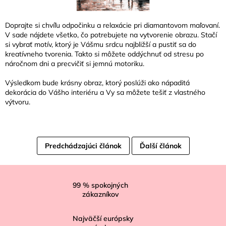
Doprajte si chvíľu odpočinku a relaxácie pri diamantovom maľovaní.
V sade nájdete všetko, čo potrebujete na vytvorenie obrazu. Stačí
si vybrať motív, ktorý je Vášmu srdcu najbližší a pustiť sa do
kreatívneho tvorenia. Takto si môžete oddýchnuť od stresu po
náročnom dni a precvičiť si jemnú motoriku.
Výsledkom bude krásny obraz, ktorý poslúži ako nápaditá
dekorácia do Vášho interiéru a Vy sa môžete tešiť z vlastného
výtvoru.
Predchádzajúci článok
Ďalší článok
Z
á
99
% spokojných
zákazníkov
p
ä
Najväčší európsky